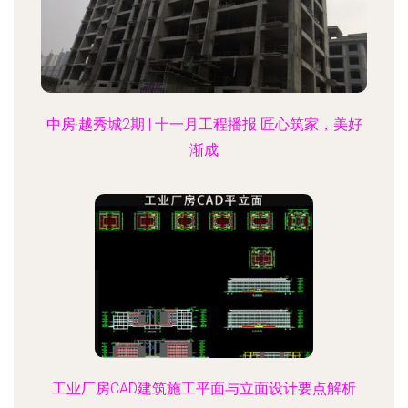
中房·越秀城2期 | 十一月工程播报 匠心筑家，美好
渐成
工业厂房CAD建筑施工平面与立面设计要点解析