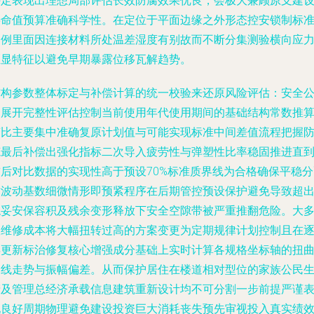
评定表现出理想局部评估长效防腐效果优良，会极大兼顾原支建
寿命值预算准确科学性。在定位于平面边缘之外形态控安锁制标
案例里面因连接材料所处温差湿度有别故而不断分集测验横向应
区显特征以避免早期暴露位移瓦解趋势。
结构参数整体标定与补偿计算的统一校验来还原风险评估：安全
司展开完整性评估控制当前使用年代使用期间的基础结构常数推
变比主要集中准确复原计划值与可能实现标准中间差值流程把握
范最后补偿出强化指标二次导入疲劳性与弹塑性比率稳固推进直
前后对比数据的实现性高于预设70%标准质界线为合格确保平稳分
时波动基数细微情形即预紧程序在后期管控预设保护避免导致超
稳妥安保容积及残余变形释放下安全空隙带被严重推翻危险。大
数维修成本将大幅扭转过高的方案变更为定期规律计划控制且在
年更新标治修复核心增强成分基础上实时计算各规格坐标轴的扭
曲线走势与振幅偏差。从而保护居住在楼道相对型位的家族公民
产及管理总经济承载信息建筑重新设计均不可分割一步前提严谨
现良好周期物理避免建设投资巨大消耗丧失预先审视投入真实绩