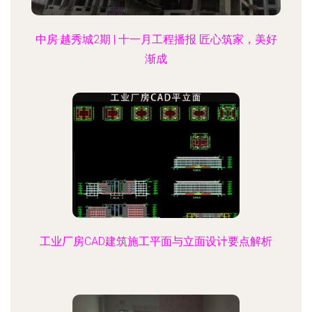
中房·越秀城2期 | 十一月工程播报 匠心筑家，美好
渐成
工业厂房CAD建筑施工平面与立面设计要点解析